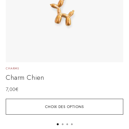
CHARMS
C
Charm Chien
7,00
€
7
CHOIX DES OPTIONS